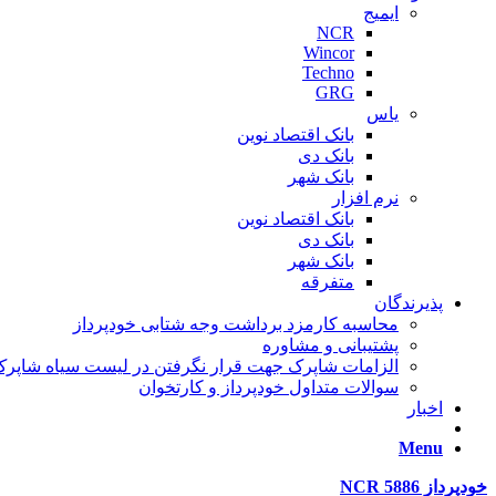
ایمیج
NCR
Wincor
Techno
GRG
یاس
بانک اقتصاد نوین
بانک دی
بانک شهر
نرم افزار
بانک اقتصاد نوین
بانک دی
بانک شهر
متفرقه
پذیرندگان
محاسبه کارمزد برداشت وجه شتابی خودپرداز
پشتیبانی و مشاوره
الزامات شاپرک جهت قرار نگرفتن در لیست سیاه شاپر
سوالات متداول خودپرداز و کارتخوان
اخبار
Menu
خودپرداز NCR 5886