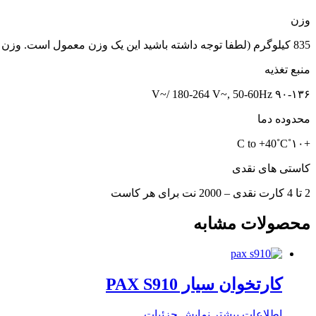
وزن
835 کیلوگرم (لطفا توجه داشته باشید این یک وزن معمول است. وزن واقعی بسته به نوع ایمنی و پیکربندی)
منبع تغذیه
۹۰-۱۳۶ V~/ 180-264 V~, 50-60Hz
محدوده دما
+۱۰˚C to +40˚C
کاستی های نقدی
2 تا 4 کارت نقدی – 2000 نت برای هر کاست
محصولات مشابه
کارتخوان سیار PAX S910
اطلاعات بیشتر
نمایش جزئیات