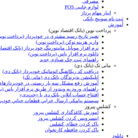
مصرفی
لوازم جانبی POS
انبار مهام پرداز
ثبت نام سوییچ بانکی
آموزش
پرداخت نوین (بانک اقتصاد نوین)
تغییر تاریخ رسید مشتری در خودپرداز (پرداخت نوی
واریز هزینه توکن (پرداخت نوین)
نرم افزار موبایل مانیتورینگ خود پرداز (بانک اقتصاد
دانلود نرم افزار یاس (پرداخت نوین)
راهنمای ثبت چک صیادی جدید
مانی تک (بانک دی)
دریافت کد ریکانفیگ اتوماتیک خودپرداز (بانک دی)
اپلیکیشن پذیرندگان بانک دی (مانی تک)
آموزش رفع مشکل سه بار ریستی در خودپردازهای NCR با EPP بدون‌ انکریپشن (بانک د
راهنمای ورود به ویندوز از طریق نرم افزار یاس (ب
افتتاح حساب آنلاین بانک دی با «جت‌دی»
سيستم پيامكي ارسال خرابي قطعات حياتي خودپرد
کشلس پیروز
آموزش کاغذگذاری کشلس پیروز
اینسرویس کردن کشلس پیروز
پاک کردن خطای کشلس
پاک کردن حافظه کارتخوان
دانلود