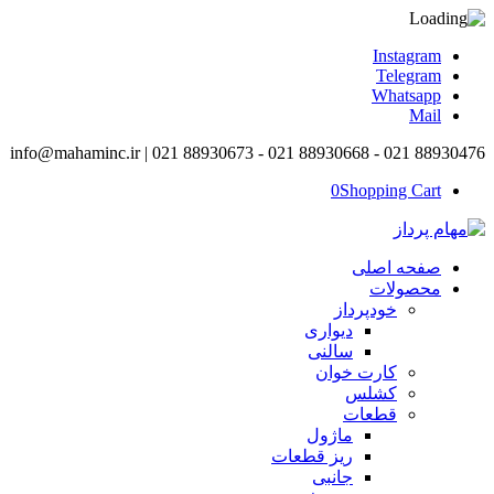
Instagram
Telegram
Whatsapp
Mail
info@mahaminc.ir | 021 88930673 - 021 88930668 - 021 88930476
0
Shopping Cart
صفحه اصلی
محصولات
خودپرداز
دیواری
سالنی
کارت خوان
کشلس
قطعات
ماژول
ریز قطعات
جانبی