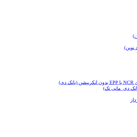
ن)
 نوین)
ی)
انک دی_مانی تک)
از