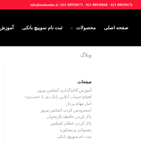
info@mahaminc.ir | 021 88930673 - 021 88930668 - 021 88930476
صفحه اصلی
محصولات
ثبت نام سوییچ بانکی
آموزش
وبلاگ
صفحات
آموزش کاغذگذاری کشلس پیروز
افتتاح حساب آنلاین بانک دی با «جت‌دی»
انبار مهام پرداز
اینسرویس کردن کشلس پیروز
پاک کردن حافظه کارتخوان
پاک کردن خطای کشلس
پشتیبانی و مشاوره
ثبت نام سوییچ بانکی