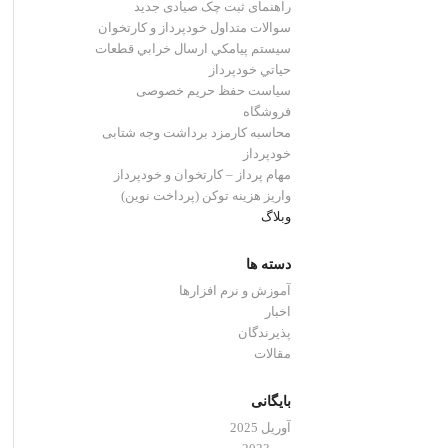
راهنمای ثبت چک صیادی جدید
سوالات متداول خودپرداز و کارتخوان
سيستم پيامكي ارسال خرابي قطعات
حياتي خودپرداز
سیاست حفظ حریم خصوصی
فروشگاه
محاسبه کارمزد برداشت وجه شتابی
خودپرداز
مهام پرداز – کارتخوان و خودپرداز
واریز هزینه توکن (پرداخت نوین)
وبلاگ
دسته ها
آموزش و نرم افزارها
اخبار
پذیرندگان
مقالات
بایگانی
آوریل 2025