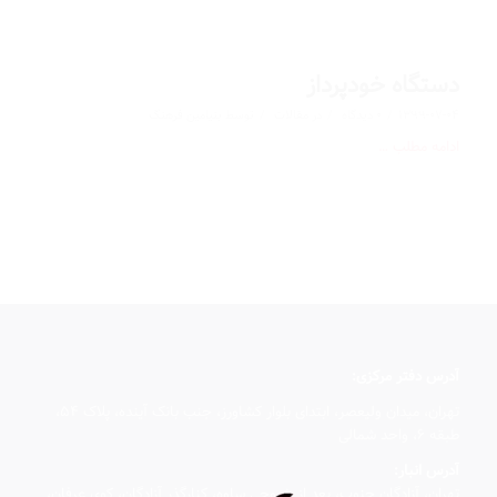
دستگاه خودپرداز
/
/
/
1399-07-04
0 دیدگاه
در
مقالات
توسط
بنیامین فرهنگ
ادامه مطلب …
آدرس دفتر مركزی:
تهران، میدان ولیعصر، ابتدای بلوار کشاورز، جنب بانک آینده، پلاک ۵۴،
طبقه 6، واحد شمالی
آدرس انبار:
تهران، آزادگان جنوب، بعد از خروجی ساوه، کنارگذر آزادگان، کوی عرفان،