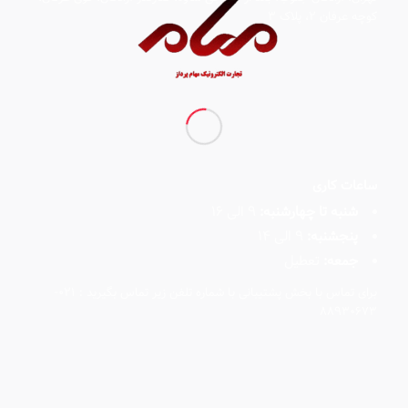
کوچه عرفان ۲، پلاک ۳
ساعات کاری
شنبه تا چهارشنبه:
9 الی 16
پنجشنبه:
9 الی 14
جمعه:
تعطیل
برای تماس با بخش پشتیبانی با شماره تلفن زیر تماس بگیرید : 021-
88930673