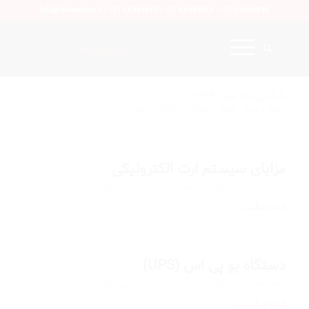
info@mahaminc.ir | 021 88930673 - 021 88930668 - 021 88930476
بایگانی ماه مهر, 1399
مکان شما:
خانه
/
وبلاگ
/
1399
/
مهر
مزایای سیستم ارت الکترونیکی
/
/
/
1399-07-04
0 دیدگاه
در
مقالات
توسط
بنیامین فرهنگ
ادامه مطلب …
دستگاه یو پی اس (UPS)
/
/
/
1399-07-04
0 دیدگاه
در
مقالات
توسط
بنیامین فرهنگ
ادامه مطلب …