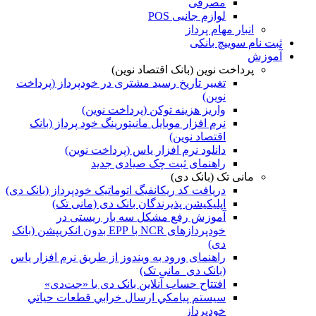
مصرفی
لوازم جانبی POS
انبار مهام پرداز
ثبت نام سوییچ بانکی
آموزش
پرداخت نوین (بانک اقتصاد نوین)
تغییر تاریخ رسید مشتری در خودپرداز (پرداخت
نوین)
واریز هزینه توکن (پرداخت نوین)
نرم افزار موبایل مانیتورینگ خود پرداز (بانک
اقتصاد نوین)
دانلود نرم افزار یاس (پرداخت نوین)
راهنمای ثبت چک صیادی جدید
مانی تک (بانک دی)
دریافت کد ریکانفیگ اتوماتیک خودپرداز (بانک دی)
اپلیکیشن پذیرندگان بانک دی (مانی تک)
آموزش رفع مشکل سه بار ریستی در
خودپردازهای NCR با EPP بدون‌ انکریپشن (بانک
دی)
راهنمای ورود به ویندوز از طریق نرم افزار یاس
(بانک دی_مانی تک)
افتتاح حساب آنلاین بانک دی با «جت‌دی»
سيستم پيامكي ارسال خرابي قطعات حياتي
خودپرداز