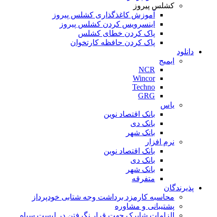
کشلس پیروز
آموزش کاغذگذاری کشلس پیروز
اینسرویس کردن کشلس پیروز
پاک کردن خطای کشلس
پاک کردن حافظه کارتخوان
دانلود
ایمیج
NCR
Wincor
Techno
GRG
یاس
بانک اقتصاد نوین
بانک دی
بانک شهر
نرم افزار
بانک اقتصاد نوین
بانک دی
بانک شهر
متفرقه
پذیرندگان
محاسبه کارمزد برداشت وجه شتابی خودپرداز
پشتیبانی و مشاوره
الزامات شاپرک جهت قرار نگرفتن در لیست سیاه