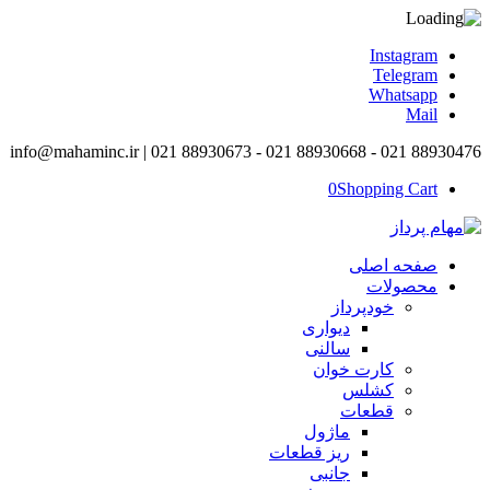
Instagram
Telegram
Whatsapp
Mail
info@mahaminc.ir | 021 88930673 - 021 88930668 - 021 88930476
0
Shopping Cart
صفحه اصلی
محصولات
خودپرداز
دیواری
سالنی
کارت خوان
کشلس
قطعات
ماژول
ریز قطعات
جانبی