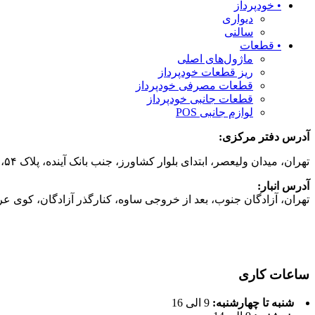
• خودپرداز
دیواری
سالنی
• قطعات
ماژول‌های اصلی
ریز قطعات خودپرداز
قطعات مصرفی خودپرداز
قطعات جانبی خودپرداز
لوازم جانبی POS
آدرس دفتر مركزی:
تهران، میدان ولیعصر، ابتدای بلوار کشاورز، جنب بانک آینده، پلاک ۵۴، طبقه 6، واحد شمالی
آدرس انبار:
تهران، آزادگان جنوب، بعد از خروجی ساوه، کنارگذر آزادگان، کوی عرفان، ک
ساعات کاری
شنبه تا چهارشنبه:
9 الی 16