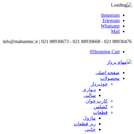
Instagram
Telegram
Whatsapp
Mail
info@mahaminc.ir | 021 88930673 - 021 88930668 - 021 88930476
0
Shopping Cart
صفحه اصلی
محصولات
خودپرداز
دیواری
سالنی
کارت خوان
کشلس
قطعات
ماژول
ریز قطعات
جانبی