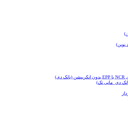
ن)
 نوین)
ی)
انک دی_مانی تک)
از