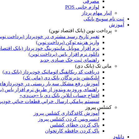
مصرفی
لوازم جانبی POS
انبار مهام پرداز
ثبت نام سوییچ بانکی
آموزش
پرداخت نوین (بانک اقتصاد نوین)
تغییر تاریخ رسید مشتری در خودپرداز (پرداخت نوی
واریز هزینه توکن (پرداخت نوین)
نرم افزار موبایل مانیتورینگ خود پرداز (بانک اقتصاد
دانلود نرم افزار یاس (پرداخت نوین)
راهنمای ثبت چک صیادی جدید
مانی تک (بانک دی)
دریافت کد ریکانفیگ اتوماتیک خودپرداز (بانک دی)
اپلیکیشن پذیرندگان بانک دی (مانی تک)
آموزش رفع مشکل سه بار ریستی در خودپردازهای NCR با EPP بدون‌ انکریپشن (بانک د
راهنمای ورود به ویندوز از طریق نرم افزار یاس (ب
افتتاح حساب آنلاین بانک دی با «جت‌دی»
سيستم پيامكي ارسال خرابي قطعات حياتي خودپرد
کشلس پیروز
آموزش کاغذگذاری کشلس پیروز
اینسرویس کردن کشلس پیروز
پاک کردن خطای کشلس
پاک کردن حافظه کارتخوان
دانلود