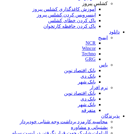
کشلس پیروز
آموزش کاغذگذاری کشلس پیروز
اینسرویس کردن کشلس پیروز
پاک کردن خطای کشلس
پاک کردن حافظه کارتخوان
دانلود
ایمیج
NCR
Wincor
Techno
GRG
یاس
بانک اقتصاد نوین
بانک دی
بانک شهر
نرم افزار
بانک اقتصاد نوین
بانک دی
بانک شهر
متفرقه
پذیرندگان
محاسبه کارمزد برداشت وجه شتابی خودپرداز
پشتیبانی و مشاوره
الزامات شاپرک جهت قرار نگرفتن در لیست سیاه