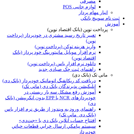
مصرفی
لوازم جانبی POS
انبار مهام پرداز
ثبت نام سوییچ بانکی
آموزش
پرداخت نوین (بانک اقتصاد نوین)
تغییر تاریخ رسید مشتری در خودپرداز (پرداخت
نوین)
واریز هزینه توکن (پرداخت نوین)
نرم افزار موبایل مانیتورینگ خود پرداز (بانک
اقتصاد نوین)
دانلود نرم افزار یاس (پرداخت نوین)
راهنمای ثبت چک صیادی جدید
مانی تک (بانک دی)
دریافت کد ریکانفیگ اتوماتیک خودپرداز (بانک دی)
اپلیکیشن پذیرندگان بانک دی (مانی تک)
آموزش رفع مشکل سه بار ریستی در
خودپردازهای NCR با EPP بدون‌ انکریپشن (بانک
دی)
راهنمای ورود به ویندوز از طریق نرم افزار یاس
(بانک دی_مانی تک)
افتتاح حساب آنلاین بانک دی با «جت‌دی»
سيستم پيامكي ارسال خرابي قطعات حياتي
خودپرداز