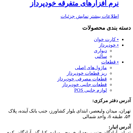
نرم افزارهای متفرقه خودپرداز
اطلاعات بیشتر
نمایش جزئیات
دسته بندی محصولات
• کارت خوان
• خودپرداز
دیواری
سالنی
• قطعات
ماژول‌های اصلی
ریز قطعات خودپرداز
قطعات مصرفی خودپرداز
قطعات جانبی خودپرداز
لوازم جانبی POS
آدرس دفتر مركزی:
تهران، میدان ولیعصر، ابتدای بلوار کشاورز، جنب بانک آینده، پلاک
۵۴، طبقه 6، واحد شمالی
آدرس انبار:
تهران، آزادگان جنوب، بعد از خروجی ساوه، کنارگذر آزادگان، کوی