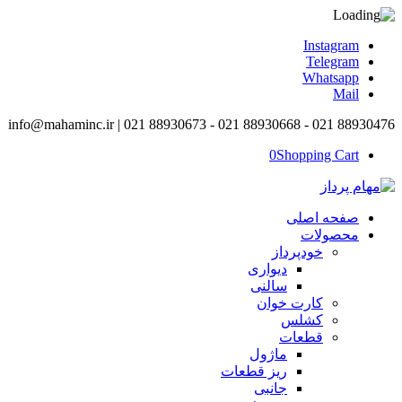
Instagram
Telegram
Whatsapp
Mail
info@mahaminc.ir | 021 88930673 - 021 88930668 - 021 88930476
0
Shopping Cart
صفحه اصلی
محصولات
خودپرداز
دیواری
سالنی
کارت خوان
کشلس
قطعات
ماژول
ریز قطعات
جانبی