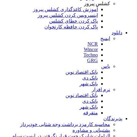
کشلس پیروز
آموزش کاغذگذاری کشلس پیروز
اینسرویس کردن کشلس پیروز
پاک کردن خطای کشلس
پاک کردن حافظه کارتخوان
دانلود
ایمیج
NCR
Wincor
Techno
GRG
یاس
بانک اقتصاد نوین
بانک دی
بانک شهر
نرم افزار
بانک اقتصاد نوین
بانک دی
بانک شهر
متفرقه
پذیرندگان
محاسبه کارمزد برداشت وجه شتابی خودپرداز
پشتیبانی و مشاوره
الزامات شاپرک جهت قرار نگرفتن در لیست سیاه