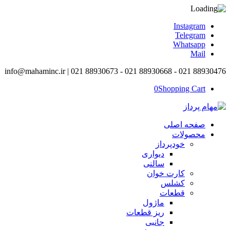
Instagram
Telegram
Whatsapp
Mail
info@mahaminc.ir | 021 88930673 - 021 88930668 - 021 88930476
0
Shopping Cart
صفحه اصلی
محصولات
خودپرداز
دیواری
سالنی
کارت خوان
کشلس
قطعات
ماژول
ریز قطعات
جانبی