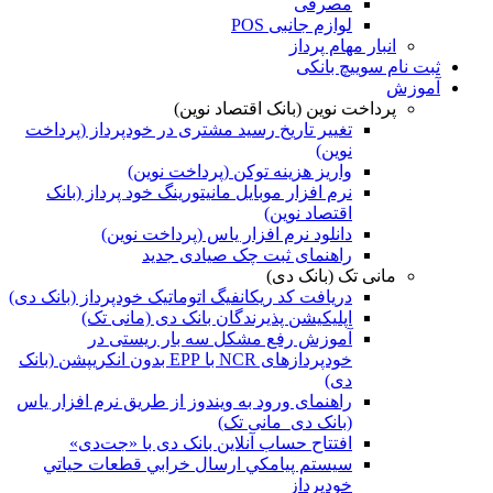
مصرفی
لوازم جانبی POS
انبار مهام پرداز
ثبت نام سوییچ بانکی
آموزش
پرداخت نوین (بانک اقتصاد نوین)
تغییر تاریخ رسید مشتری در خودپرداز (پرداخت
نوین)
واریز هزینه توکن (پرداخت نوین)
نرم افزار موبایل مانیتورینگ خود پرداز (بانک
اقتصاد نوین)
دانلود نرم افزار یاس (پرداخت نوین)
راهنمای ثبت چک صیادی جدید
مانی تک (بانک دی)
دریافت کد ریکانفیگ اتوماتیک خودپرداز (بانک دی)
اپلیکیشن پذیرندگان بانک دی (مانی تک)
آموزش رفع مشکل سه بار ریستی در
خودپردازهای NCR با EPP بدون‌ انکریپشن (بانک
دی)
راهنمای ورود به ویندوز از طریق نرم افزار یاس
(بانک دی_مانی تک)
افتتاح حساب آنلاین بانک دی با «جت‌دی»
سيستم پيامكي ارسال خرابي قطعات حياتي
خودپرداز