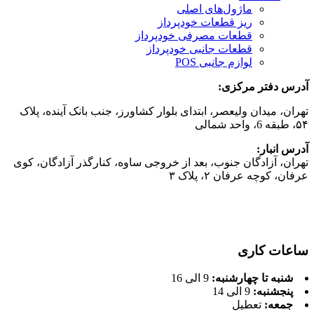
ماژول‌های اصلی
ریز قطعات خودپرداز
قطعات مصرفی خودپرداز
قطعات جانبی خودپرداز
لوازم جانبی POS
آدرس دفتر مركزی:
تهران، میدان ولیعصر، ابتدای بلوار کشاورز، جنب بانک آینده، پلاک
۵۴، طبقه 6، واحد شمالی
آدرس انبار:
تهران، آزادگان جنوب، بعد از خروجی ساوه، کنارگذر آزادگان، کوی
عرفان، کوچه عرفان ۲، پلاک ۳
ساعات کاری
شنبه تا چهارشنبه:
9 الی 16
پنجشنبه:
9 الی 14
جمعه:
تعطیل