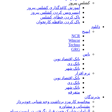
کشلس پیروز
آموزش کاغذگذاری کشلس پیروز
اینسرویس کردن کشلس پیروز
پاک کردن خطای کشلس
پاک کردن حافظه کارتخوان
دانلود
ایمیج
NCR
Wincor
Techno
GRG
یاس
بانک اقتصاد نوین
بانک دی
بانک شهر
نرم افزار
بانک اقتصاد نوین
بانک دی
بانک شهر
متفرقه
پذیرندگان
محاسبه کارمزد برداشت وجه شتابی خودپرداز
پشتیبانی و مشاوره
الزامات شاپرک جهت قرار نگرفتن در لیست سیاه