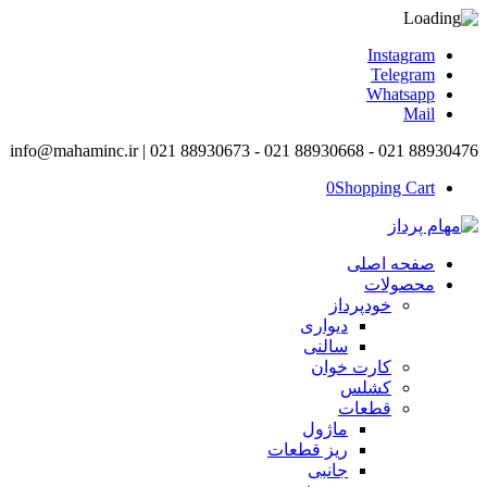
Instagram
Telegram
Whatsapp
Mail
info@mahaminc.ir | 021 88930673 - 021 88930668 - 021 88930476
0
Shopping Cart
صفحه اصلی
محصولات
خودپرداز
دیواری
سالنی
کارت خوان
کشلس
قطعات
ماژول
ریز قطعات
جانبی