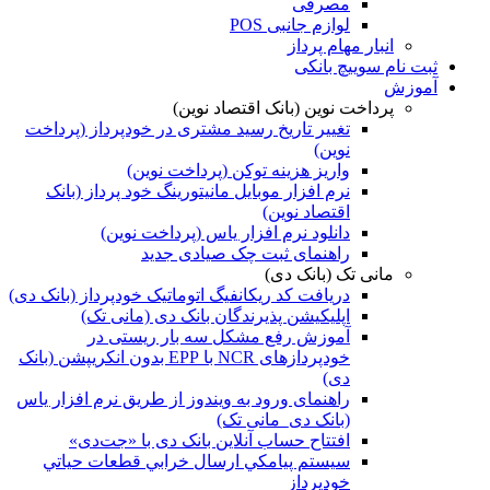
مصرفی
لوازم جانبی POS
انبار مهام پرداز
ثبت نام سوییچ بانکی
آموزش
پرداخت نوین (بانک اقتصاد نوین)
تغییر تاریخ رسید مشتری در خودپرداز (پرداخت
نوین)
واریز هزینه توکن (پرداخت نوین)
نرم افزار موبایل مانیتورینگ خود پرداز (بانک
اقتصاد نوین)
دانلود نرم افزار یاس (پرداخت نوین)
راهنمای ثبت چک صیادی جدید
مانی تک (بانک دی)
دریافت کد ریکانفیگ اتوماتیک خودپرداز (بانک دی)
اپلیکیشن پذیرندگان بانک دی (مانی تک)
آموزش رفع مشکل سه بار ریستی در
خودپردازهای NCR با EPP بدون‌ انکریپشن (بانک
دی)
راهنمای ورود به ویندوز از طریق نرم افزار یاس
(بانک دی_مانی تک)
افتتاح حساب آنلاین بانک دی با «جت‌دی»
سيستم پيامكي ارسال خرابي قطعات حياتي
خودپرداز